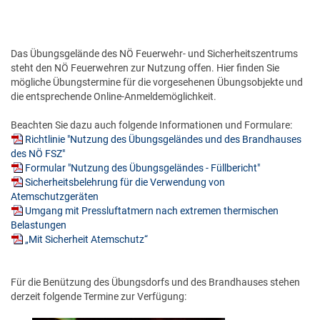
2022
Ausbildung
Lernplakate
Infos für Gäste
e-Module
2021
Modulverwaltung
Das Übungsgelände des NÖ Feuerwehr- und Sicherheitszentrums
Lernvideos
Areal
steht den NÖ Feuerwehren zur Nutzung offen. Hier finden Sie
e-Informationen
mögliche Übungstermine für die vorgesehenen Übungsobjekte und
2020
Qualitätsmanagement
die entsprechende Online-Anmeldemöglichkeit.
Hinweise zur Anmeldung
Beachten Sie dazu auch folgende Informationen und Formulare:
2019
Technik
Richtlinie "Nutzung des Übungsgeländes und des Brandhauses
des NÖ FSZ"
Restplätze
2018
Formular "Nutzung des Übungsgeländes - Füllbericht"
IT
Sicherheitsbelehrung für die Verwendung von
Brandhaus & Übungsdorf
Atemschutzgeräten
2017
Umgang mit Pressluftatmern nach extremen thermischen
Finanz
Belastungen
„Mit Sicherheit Atemschutz“
2016
Haus und Service
Für die Benützung des Übungsdorfs und des Brandhauses stehen
2015
derzeit folgende Termine zur Verfügung:
Empfang