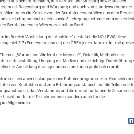
llegen aus dem Burgenland, aus Kärnten und Salzburg sowie aus den
Geretsried, Regensburg und Würzburg und auch vom Landesverband der
in Wien. Auch ein Kollege von der Berufsfeuerwehr Wien aus dem Bereich
nd eine Lehrgangsbetreuerin sowie 3 Lehrgangsbetreuer vom neu errich
der Berufsfeuerwehr Wien waren mit an Bord.
 im Bereich "Ausbildung der Ausbilder" gestaltet die NÖ LFWS diese
achgebiet 5.7 (Feuerwehrschulen) des ÖBFV jedes Jahr im Juli mit groß
e Themen „Warum und Wie lernt der Mensch?“, Didaktik, Methodische
nterrichtsgestaltung, Umgang mit Medien und die richtige Durchführung
oretischer Ausbildung durchgenommen und auch praktisch erprobt.
ch immer ein abwechslungsreiches Rahmenprogramm zum Kennenlernen
üpfen von Kontakten und zum Erfahrungsaustausch auf die TeilnehmerI
rungsaustausch, das Verständnis und die darauf aufbauende Zusammena
rt nicht nur für die TeilnehmerInnen sondern auch für die
 im Allgemeinen.