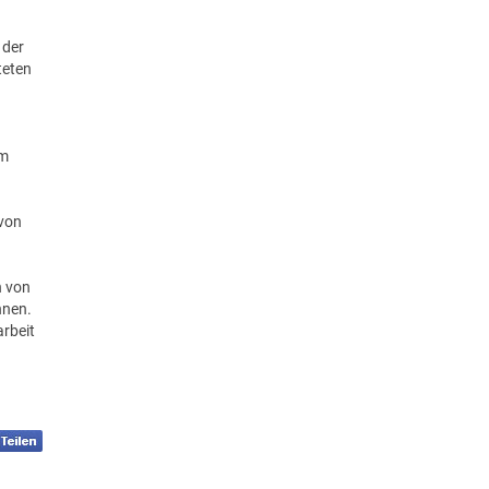
 der
teten
em
 von
 von
nnen.
rbeit