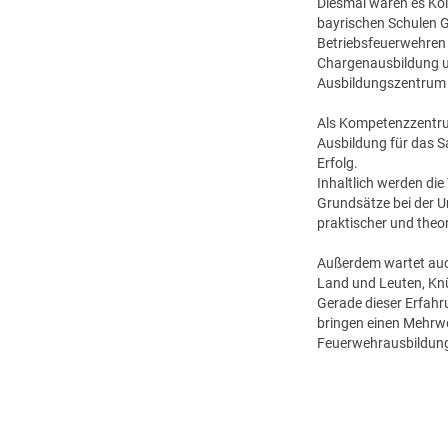
Diesmal waren es Ko
bayrischen Schulen 
Betriebsfeuerwehren 
Chargenausbildung u
Ausbildungszentrum 
Als Kompetenzzentrum
Ausbildung für das S
Erfolg.
Inhaltlich werden di
Grundsätze bei der U
praktischer und the
Außerdem wartet au
Land und Leuten, Kn
Gerade dieser Erfah
bringen einen Mehrwe
Feuerwehrausbildung