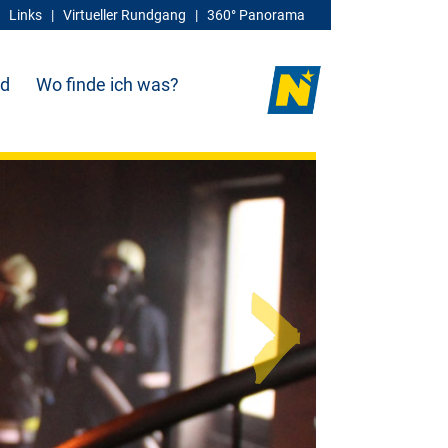
|
Links
|
Virtueller Rundgang
|
360° Panorama
d
Wo finde ich was?