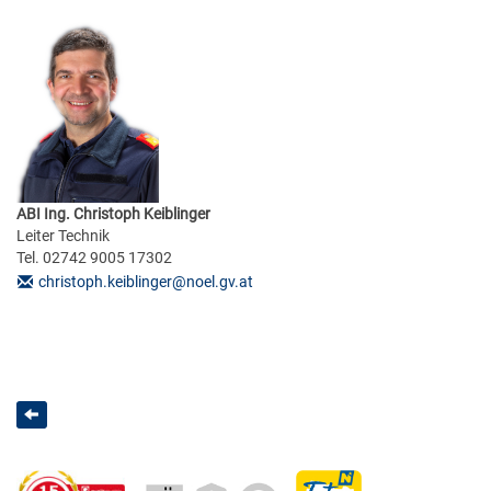
2022
Ausbildung
Lernplakate
Infos für Gäste
e-Module
2021
Modulverwaltung
Lernvideos
Areal
e-Informationen
2020
Qualitätsmanagement
Hinweise zur Anmeldung
2019
Technik
ABI Ing. Christoph Keiblinger
Leiter Technik
Restplätze
2018
Tel. 02742 9005 17302
IT
christoph.keiblinger@noel.gv.at
Brandhaus & Übungsdorf
2017
Finanz
2016
Haus und Service
2015
Empfang