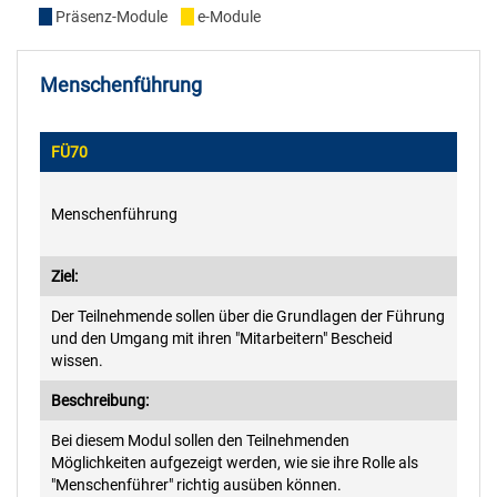
2022
Ausbildung
Präsenz-Module
e-Module
Lernplakate
Infos für Gäste
e-Module
2021
Modulverwaltung
Menschenführung
Lernvideos
Areal
e-Informationen
2020
Qualitätsmanagement
FÜ70
Hinweise zur Anmeldung
2019
Technik
Menschenführung
Restplätze
2018
IT
Ziel:
Brandhaus & Übungsdorf
Der Teilnehmende sollen über die Grundlagen der Führung
2017
Finanz
und den Umgang mit ihren "Mitarbeitern" Bescheid
wissen.
2016
Haus und Service
Beschreibung:
Bei diesem Modul sollen den Teilnehmenden
2015
Empfang
Möglichkeiten aufgezeigt werden, wie sie ihre Rolle als
"Menschenführer" richtig ausüben können.