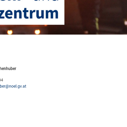
chenhuber
04
ber@noel.gv.at