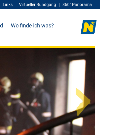
|
Links
|
Virtueller Rundgang
|
360° Panorama
d
Wo finde ich was?