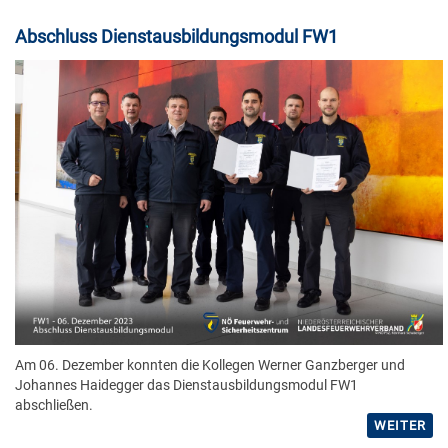
2022
Ausbildung
Lernplakate
Abschluss Dienstausbildungsmodul FW1
Infos für Gäste
e-Module
2021
Modulverwaltung
Lernvideos
Areal
e-Informationen
2020
Qualitätsmanagement
Hinweise zur Anmeldung
2019
Technik
Restplätze
2018
IT
Brandhaus & Übungsdorf
2017
Finanz
2016
Haus und Service
Am 06. Dezember konnten die Kollegen Werner Ganzberger und
Johannes Haidegger das Dienstausbildungsmodul FW1
abschließen.
2015
Empfang
WEITER