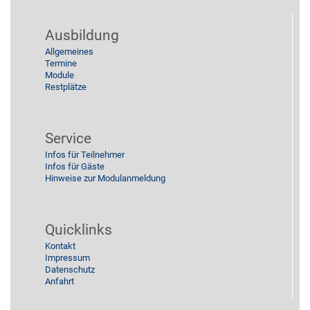
2014
Küche
Ausbildung
Allgemeines
2013
Reinigung
Termine
Module
Restplätze
Stützpunkt
Service
Infos für Teilnehmer
Infos für Gäste
Hinweise zur Modulanmeldung
Quicklinks
Kontakt
Impressum
Datenschutz
Anfahrt