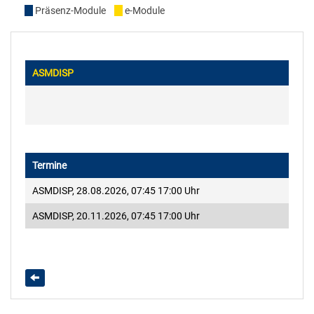
2022
Ausbildung
Präsenz-Module
e-Module
Lernplakate
Infos für Gäste
e-Module
2021
Modulverwaltung
Lernvideos
Areal
e-Informationen
ASMDISP
2020
Qualitätsmanagement
Hinweise zur Anmeldung
2019
Technik
Restplätze
2018
Termine
IT
ASMDISP,
28.08.2026, 07:45 17:00 Uhr
Brandhaus & Übungsdorf
2017
Finanz
ASMDISP,
20.11.2026, 07:45 17:00 Uhr
2016
Haus und Service
2015
Empfang