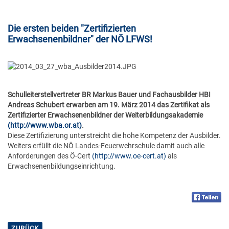
2022
Ausbildung
Lernplakate
Infos für Gäste
e-Module
Die ersten beiden "Zertifizierten
2021
Modulverwaltung
Erwachsenenbildner" der NÖ LFWS!
Lernvideos
Areal
e-Informationen
2020
Qualitätsmanagement
Hinweise zur Anmeldung
2019
Technik
Schulleiterstellvertreter BR Markus Bauer und Fachausbilder HBI
Andreas Schubert erwarben am 19. März 2014 das Zertifikat als
Restplätze
Zertifizierter Erwachsenenbildner der Weiterbildungsakademie
2018
IT
(http://www.wba.or.at)
.
Diese Zertifizierung unterstreicht die hohe Kompetenz der Ausbilder.
Brandhaus & Übungsdorf
Weiters erfüllt die NÖ Landes-Feuerwehrschule damit auch alle
2017
Finanz
Anforderungen des Ö-Cert
(http://www.oe-cert.at)
als
Erwachsenenbildungseinrichtung.
2016
Haus und Service
2015
Empfang
ZURÜCK